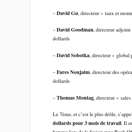
David Gu
–
, directeur « taux et mon
David Goodman
–
, directeur adjoin
dollards
David Sobotka
–
, directeur « global
Fares Noujaim
–
, directeur des opé
dollards
Thomas Montag
–
, directeur « sale
Le 7ème, et c’est le plus drôle, s’appe
dollards pour 3 mois de travail
. Il 
banque lors de la fusion avec Bank O