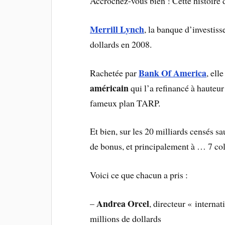
Accrochez-vous bien ! Cette histoire d
Merrill Lynch
, la banque d’investis
dollards en 2008.
Bank Of America
Rachetée par
, ell
américain
qui l’a refinancé à hauteur
fameux plan TARP.
Et bien, sur les 20 milliards censés s
de bonus, et principalement à … 7 col
Voici ce que chacun a pris :
Andrea Orcel
–
, directeur « intern
millions de dollards