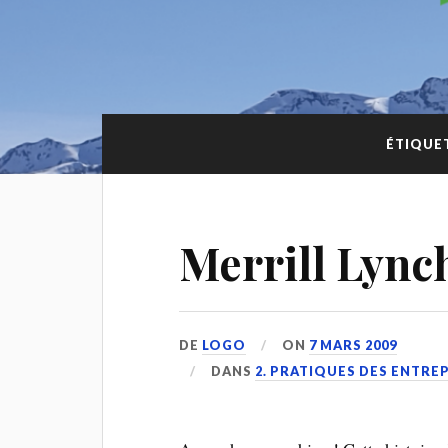
ÉTIQUET
Merrill Lynch
DE
LOGO
ON
7 MARS 2009
DANS
2. PRATIQUES DES ENTRE