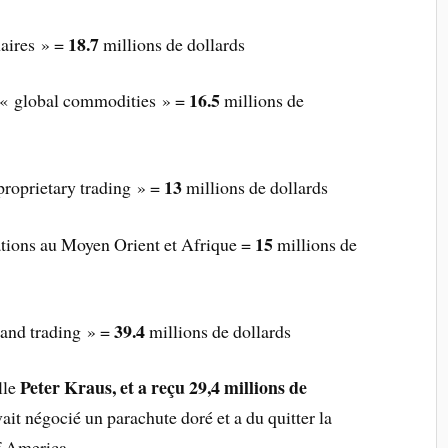
18.7
naires » =
millions de dollards
16.5
t « global commodities » =
millions de
13
 proprietary trading » =
millions de dollards
15
rations au Moyen Orient et Afrique =
millions de
39.4
s and trading » =
millions de dollards
Peter Kraus, et a reçu 29,4 millions de
lle
avait négocié un parachute doré et a du quitter la
f America.