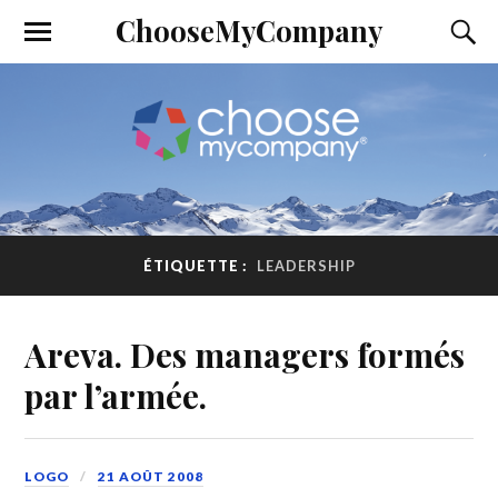
ChooseMyCompany
ÉTIQUETTE :
LEADERSHIP
Areva. Des managers formés
par l’armée.
LOGO
21 AOÛT 2008