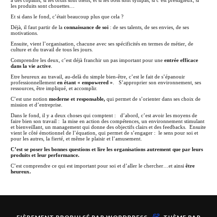
les produits sont chouettes…
Et si dans le fond, c’était beaucoup plus que cela ?
Déjà, il faut partir de la
connaissance de soi
: de ses talents, de ses envies, de ses
motivations.
Ensuite, vient l’organisation, chacune avec ses spécificités en termes de métier, de
culture et du travail de tous les jours.
Comprendre les deux, c’est déjà franchir un pas important pour une
entrée efficace
dans la vie active
.
Etre heureux au travail, au-delà du simple bien-être, c’est le fait de s’épanouir
professionnellement
en étant « empowered »
. S’approprier son environnement, ses
ressources, être impliqué, et accomplir.
C’est une notion
moderne et responsable,
qui permet de s’orienter dans ses choix de
mission et d’entreprise.
Dans le fond, il y a deux choses qui comptent : d’abord, c’est avoir les moyens de
faire bien son travail : la mise en action des compétences, un environnement stimulant
et bienveillant, un management qui donne des objectifs clairs et des feedbacks. Ensuite
vient le côté émotionnel de l’équation, qui permet de s’engager : le sens pour soi et
pour les autres, la fierté, et même le plaisir et l’amusement.
C’est se poser les bonnes questions et lire les organisations autrement que par leurs
produits et leur performance.
C’est comprendre ce qui est important pour soi et d’aller le chercher…et ainsi
être
heureux.