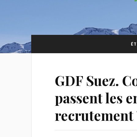
ÉT
GDF Suez. C
passent les e
recrutement 