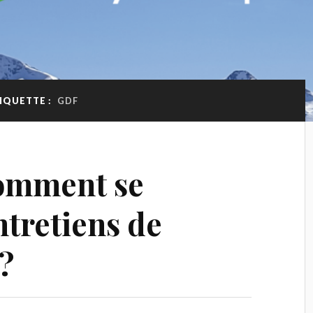
IQUETTE :
GDF
omment se
ntretiens de
?