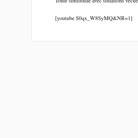
Toute similitude avec situations vécu
[youtube S0qx_W8SyMQ&NR=1]