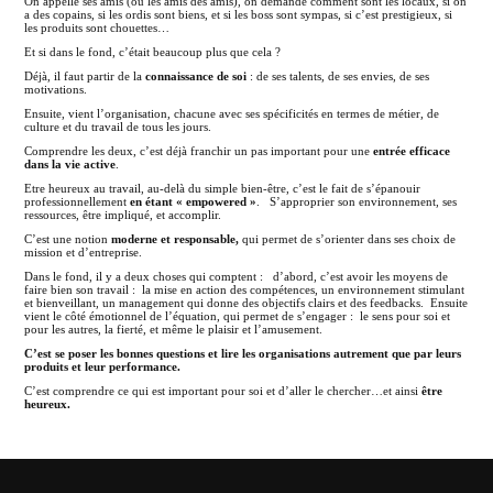
On appelle ses amis (ou les amis des amis), on demande comment sont les locaux, si on
a des copains, si les ordis sont biens, et si les boss sont sympas, si c’est prestigieux, si
les produits sont chouettes…
Et si dans le fond, c’était beaucoup plus que cela ?
Déjà, il faut partir de la
connaissance de soi
: de ses talents, de ses envies, de ses
motivations.
Ensuite, vient l’organisation, chacune avec ses spécificités en termes de métier, de
culture et du travail de tous les jours.
Comprendre les deux, c’est déjà franchir un pas important pour une
entrée efficace
dans la vie active
.
Etre heureux au travail, au-delà du simple bien-être, c’est le fait de s’épanouir
professionnellement
en étant « empowered »
. S’approprier son environnement, ses
ressources, être impliqué, et accomplir.
C’est une notion
moderne et responsable,
qui permet de s’orienter dans ses choix de
mission et d’entreprise.
Dans le fond, il y a deux choses qui comptent : d’abord, c’est avoir les moyens de
faire bien son travail : la mise en action des compétences, un environnement stimulant
et bienveillant, un management qui donne des objectifs clairs et des feedbacks. Ensuite
vient le côté émotionnel de l’équation, qui permet de s’engager : le sens pour soi et
pour les autres, la fierté, et même le plaisir et l’amusement.
C’est se poser les bonnes questions et lire les organisations autrement que par leurs
produits et leur performance.
C’est comprendre ce qui est important pour soi et d’aller le chercher…et ainsi
être
heureux.