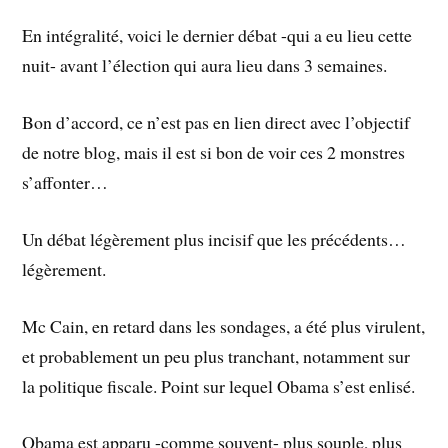
En intégralité
, voici le dernier d
ébat -qui a eu lieu cette
nuit- avant l’
é
lection qui aura lieu dans 3 semaines.
B
on d’accord, ce n’est pas en lien direct avec l’objectif
de notre blog, mais il est si bon de voir ces 2 monstres
s’affonter…
Un d
é
bat l
é
g
è
rement plus incisif que les pr
é
c
é
dents…
l
é
g
è
rement.
Mc Cain, en retard dans les sondages, a
ét
é plus virulent,
et probablement un peu plus tranchant, notamment sur
la politique fiscale. Point sur lequel Obama s’est enlis
é.
Obama est apparu
-comme souvent- plus souple, plus