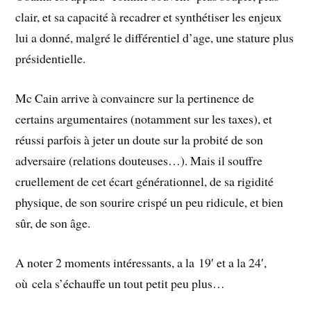
clair, et sa capacit
é
à
recadrer et synth
é
tiser les enjeux
lui a donn
é
, malgr
é
le diff
é
rentiel d’age, une stature plus
pr
é
sidentielle.
Mc Cain arrive
à
convaincre sur la pertinence de
certains argumentaires (notamment sur les taxes), et
r
é
ussi parfois
à
jeter un doute sur la probit
é
de son
adversaire (relations douteuses…). Mais il souffre
cruellement de cet
é
cart g
é
n
é
rationnel, de sa rigidit
é
physique, de son sourire crisp
é
un peu ridicule, et bien
sûr, de son
â
ge.
A noter 2 moments int
é
ressants, a la 19′ et a la 24′,
où cela s’
é
chauffe un tout petit peu plus…