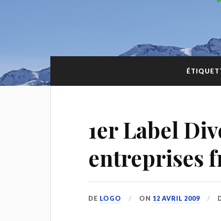
ÉTIQUET
1er Label Div
entreprises f
DE
LOGO
ON
12 AVRIL 2009