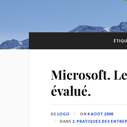
ÉTIQU
Microsoft. 
évalué.
DE
LOGO
ON
4 AOÛT 2008
DANS
2. PRATIQUES DES ENTRE